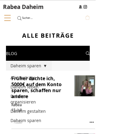
Rabea Daheim
ALLE BEITR
ÄGE
BLOG
Daheim sparen
Alle Beiträge
Früher dachte ich,
5000€ auf dem Konto
Daheim leben
sparen, schaffen nur
andere
Daheim
organisieren
Rabea
15. Juli
Daheim gestalten
Daheim sparen