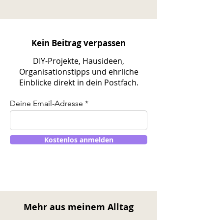
Chaos in Angriff zu nehmen
um 365 Tage später vor
dem selben Problem zu
stehen. Die Lösung: Du
brauchst ein System! Ein
System was du leicht
Kein Beitrag verpassen
umsetzen kannst und du
nicht jedes Mal in von
DIY-Projekte, Hausideen,
vorne
Organisationstipps und ehrliche
Einblicke direkt in dein Postfach.
Deine Email-Adresse
Kostenlos anmelden
Mehr aus meinem Alltag