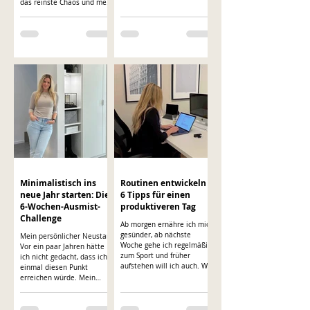
fehlt kein Antrieb, mir fehlt
das reinste Chaos und mein
Struktur im Alltag.
Kopf gefühlt auch. Ich hab
wirklich alles ausprobiert.
Apps, Pinterest-Ideen,
hübsche Binder und
irgendwelche Systeme, die
online total gut funktioniert
haben. Ich fand das alles
auch schön und hab mich
da manchmal komplett drin
verloren. Das Problem war
nur: Es hat bei mir nie
lange gehalten. Ich dachte
dann immer, ich zieh das
einfach nicht durch
Minimalistisch ins
Routinen entwickeln -
neue Jahr starten: Die
6 Tipps für einen
6-Wochen-Ausmist-
produktiveren Tag
Challenge
Ab morgen ernähre ich mich
gesünder, ab nächste
Mein persönlicher Neustart
Woche gehe ich regelmäßig
Vor ein paar Jahren hätte
zum Sport und früher
ich nicht gedacht, dass ich
aufstehen will ich auch. Wir
einmal diesen Punkt
kennen ...
erreichen würde. Mein
Zuhause war vollgestopft
mit Dingen, die ich
eigentlich nie brauchte, und