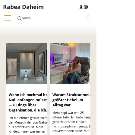
Rabea Daheim
Wenn ich nochmal bei
Warum Struktur mein
Null anfangen müsste
größter Hebel im
— 6 Dinge über
Alltag war
Organisation, die ich
Mein Kopf war wie 25
gerne früher gewusst
offene Tabs. Ich habe lange
Ich bin ehrlich gesagt nicht
hätte
gedacht, ich bin einfach
der Mensch, der von Natur
nicht diszipliniert genug. Bis
aus ordentlich ist. Mein
ich verstanden habe: Mir
Kinderzimmer war immer