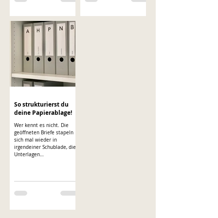
trotzdem dachte ich, ich
müsste immer mehr
anhäufen. Nach Norwegen
habe ich dann nochmal
einen anderen Blick auf
alles gehabt, dort gabs
nicht viel und mir ging es
unfassbar gut. Die Weite,
die Stille, die Natur. Ich
hatte nur das Nötigste
dabei und habe gemerkt,
wie wenig man im Le
So strukturierst du
deine Papierablage!
Wer kennt es nicht. Die
geöffneten Briefe stapeln
sich mal wieder in
irgendeiner Schublade, die
Unterlagen
zusammengeworfen in
einem Karton. Täglich
kommen neue
Papierhäufchen hinzu und
irgendwann verliert man
schlicht weg den Überblick.
Einmal im Jahr packt uns
dann die Motivation das