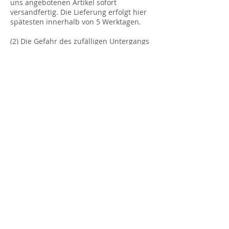
uns angebotenen Artikel sofort
versandfertig. Die Lieferung erfolgt hier
spätesten innerhalb von 5 Werktagen.
(2) Die Gefahr des zufälligen Untergangs
und der zufälligen Verschlechterung der
verkauften Sache geht auch beim
Versendungskauf erst mit der Übergabe
der Sache an den Käufer auf diesen
über.
§5 Eigentumsvorbehalt
Wir behalten uns das Eigentum an der
Ware bis zur vollständigen Bezahlung
des Kaufpreises vor.
***********************************
***********************************
******************************
§6 Widerrufsrecht des Kunden als
Verbraucher:
Widerrufsrecht für Verbraucher
Digitale Produkte sind von der Rückgabe