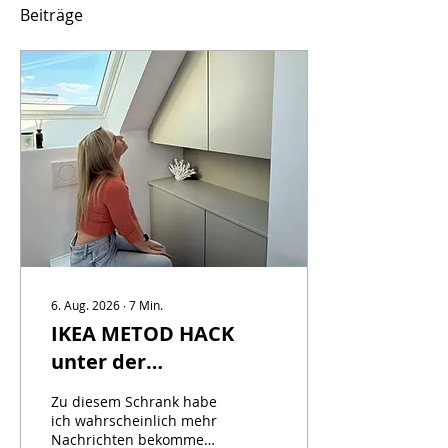
Beiträge
6. Aug. 2026
∙
7
Min.
IKEA METOD HACK
unter der
Dachschräge: So habe
Zu diesem Schrank habe
ich meinen
ich wahrscheinlich mehr
Nachrichten bekommen
Einbauschrank selbst