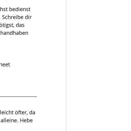
hst bedienst 
Schreibe dir 
tigst, das 
u handhaben 
heet 
eicht öfter, da 
 alleine. Hebe 