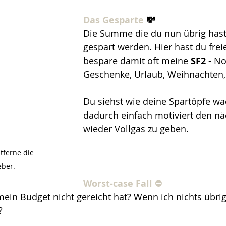
Das Gesparte 
💸
Die Summe die du nun übrig hast 
gespart werden. Hier hast du frei
bespare damit oft meine 
SF2
 - N
Geschenke, Urlaub, Weihnachten,
Du siehst wie deine Spartöpfe wa
dadurch einfach motiviert den n
wieder Vollgas zu geben. 
tferne die 
eber. 
Worst-case Fall ⛔️
ein Budget nicht gereicht hat? Wenn ich nichts übri
?