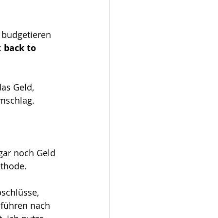
m budgetieren 
 
back to 
as Geld, 
mschlag. 
gar noch Geld 
ethode. 
schlüsse, 
 führen nach 