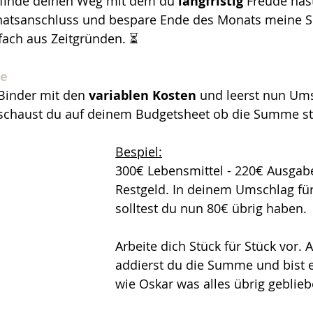
t finde deinen Weg mit dem du 
langfristig
 Freude hast
natsanschluss und bespare Ende des Monats meine S
nfach aus Zeitgründen. ⏳
e 
inder mit den 
variablen Kosten
 und leerst nun Ums
 schaust du auf deinem Budgetsheet ob die Summe s
Bespiel:
300€ Lebensmittel - 220€ Ausgab
Restgeld. In deinem Umschlag für
solltest du nun 80€ übrig haben. 
Arbeite dich Stück für Stück vor.
addierst du die Summe und bist e
wie Oskar was alles übrig gebliebe