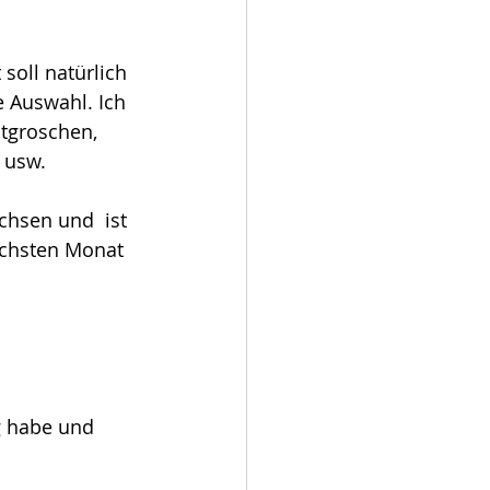
soll natürlich 
e Auswahl. Ich 
otgroschen, 
 usw. 
chsen und  ist 
ächsten Monat 
g habe und 