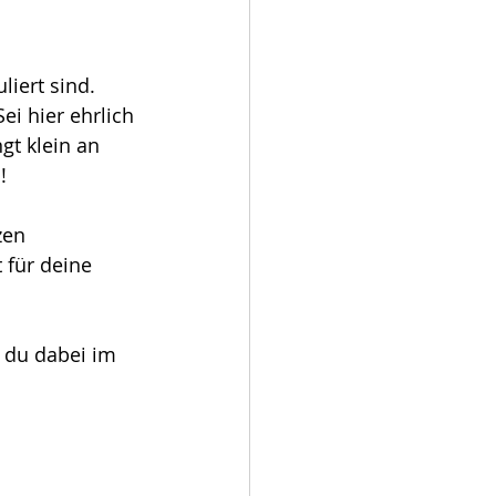
iert sind. 
i hier ehrlich 
gt klein an 
! 
zen 
 für deine 
t du dabei im 