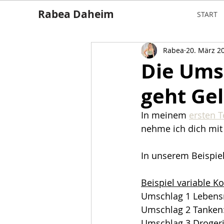
Rabea Daheim
START
Rabea
20. März 2
Die Ums
geht Gel
In meinem 
ersten T
nehme ich dich mit
In unserem Beispie
Beispiel variable K
Umschlag 1 Lebensm
Umschlag 2 Tanken
Umschlag 3 Drogeri