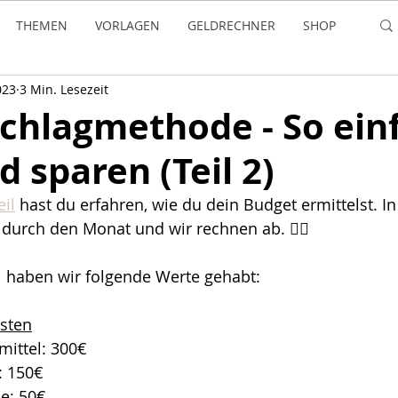
THEMEN
VORLAGEN
GELDRECHNER
SHOP
023
3 Min. Lesezeit
chlagmethode - So ein
d sparen (Teil 2)
eil
hast du erfahren, wie du dein Budget ermittelst. In
 durch den Monat und wir rechnen ab. ✍🏼
l haben wir folgende Werte gehabt:
osten
ittel: 300€
: 150€
e: 50€