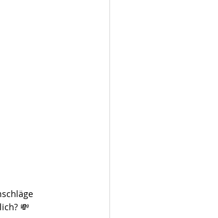
mschläge 
lich? 💸