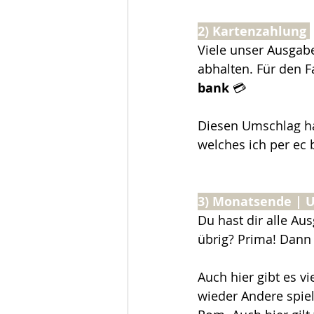
2) Kartenzahlung
Viele unser Ausgabe
abhalten. Für den Fa
bank
 💳
Diesen Umschlag ha
welches ich per ec 
3) Monatsende | U
Du hast dir alle Au
übrig? Prima! Dann 
Auch hier gibt es 
wieder Andere spie