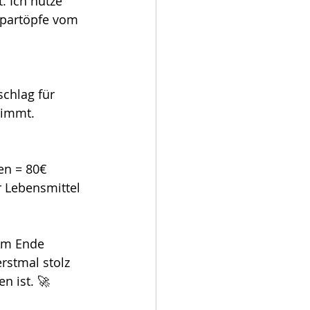
. Ich nutze 
partöpfe vom 
chlag für 
timmt. 
en = 80€ 
 Lebensmittel 
 Am Ende 
rstmal stolz 
n ist. 🚀